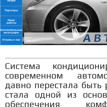
Акции
Партнеры
Наши
работы
Автомобильные
аксессуары
Отзывы о нас
Система кондицион
современном автом
давно перестала быть 
стала одной из осно
обеспечения ко