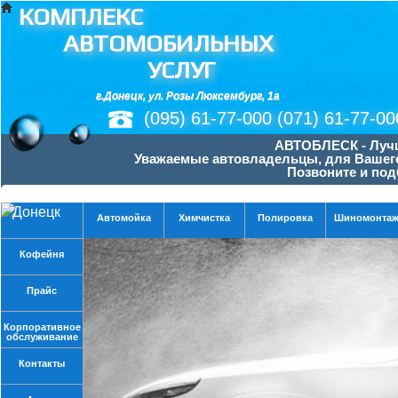
КОМПЛЕКС
АВТОМОБИЛЬНЫХ
УСЛУГ
г.Донецк, ул. Розы Люксембург, 1а
(095) 61-77-000
(071) 61-77-00
АВТОБЛЕСК - Лучш
Уважаемые автовладельцы, для Вашего 
Позвоните и под
Донецк
Автомойка
Химчистка
Полировка
Шиномонта
Кофейня
Прайс
Корпоративное
обслуживание
Контакты