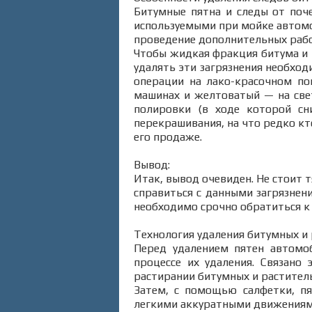
Битумные пятна и следы от поч
используемыми при мойке автомоб
проведение дополнительных рабо
Чтобы жидкая фракция битума и р
удалять эти загрязнения необход
операции на лако-красочном по
машинах и желтоватый — на свет
полировки (в ходе которой сн
перекрашивания, на что редко кт
его продаже.
Вывод:
Итак, вывод очевиден. Не стоит 
справиться с данными загрязнен
необходимо срочно обратиться к
Технология удаления битумных и 
Перед удалением пятен автомо
процессе их удаления. Связано
растирании битумных и раститель
Затем, с помощью салфетки, п
легкими аккуратными движениями