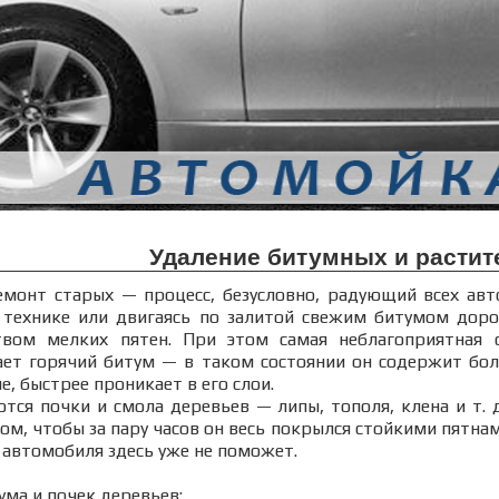
Удаление битумных и растит
емонт старых — процесс, безусловно, радующий всех ав
ехнике или двигаясь по залитой свежим битумом дорог
твом мелких пятен. При этом самая неблагоприятная с
ает горячий битум — в таком состоянии он содержит бо
, быстрее проникает в его слои.
ся почки и смола деревьев — липы, тополя, клена и т. 
м, чтобы за пару часов он весь покрылся стойкими пятна
 автомобиля здесь уже не поможет.
ума и почек деревьев: