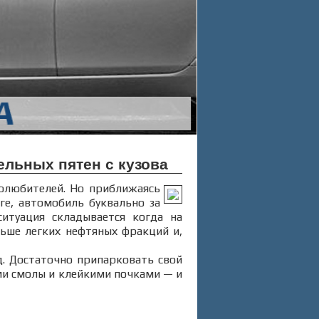
ельных пятен с кузова
толюбителей. Но приближаясь
е, автомобиль буквально за
итуация складывается когда на
льше легких нефтяных фракций и,
д. Достаточно припарковать свой
ми смолы и клейкими почками — и