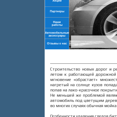
Акции
Партнеры
Наши
работы
Автомобильные
аксессуары
Отзывы о нас
Строительство новых дорог и р
летом к работающей дорожной т
мгновение «обрастает» множес
нагретый на солнце кузов попад
попав на лако-красочное покрытие
Не меньшей же проблемой являют
автомобиль под цветущим дерево
во многих случаях обычная мойка
Особенности удаления следов бит