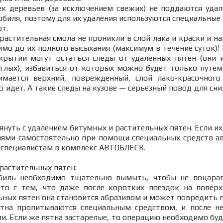
ек деревьев (за исключением свежих) не поддаются уд
иля, поэтому для их удаления используются специальные 
т.
астительная смола не проникли в слой лака и краски и нав
имо до их полного высыхания (максимум в течение суток)!
крытии могут остаться следы от удаленных пятен (они
лых), избавиться от которых можно будет только путем
имается верхний, поврежденный, слой лако-красочного
о идет. А такие следы на кузове — серьезный повод для с
тянуть с удалением битумных и растительных пятен. Если и
иями самостоятельно при помощи специальных средств а
 специалистам в комплекс АВТОБЛЕСК.
растительных пятен:
биль необходимо тщательно вымыть, чтобы не поцарап
 это с тем, что даже после коротких поездок на поверх
ных пятен она становится абразивом и может повредить п
ятна пропитываются специальным средством, и после н
. Если же пятна застарелые, то операцию необходимо буде