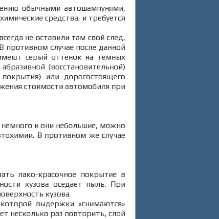
алению обычными автошампунями,
химические средства, и требуется
сегда не оставили там свой след,
 В противном случае после данной
 имеют серый оттенок на темных
 абразивной (восстановительной)
 покрытия) или дорогостоящего
нижения стоимости автомобиля при
х немного и они небольшие, можно
втохимии. В противном же случае
ать лако-красочное покрытие в
ности кузова оседает пыль. При
оверхность кузова.
екоторой выдержки «снимаются»
т несколько раз повторить, слой